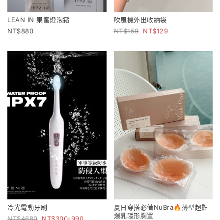
LEAN IN 果蜜燈泡霜
吹風機外出收納袋
880
159
129
冷光電動牙刷
夏日穿搭必備NuBra🔥薄型超黏
爆乳隱形胸罩
4680
300-990