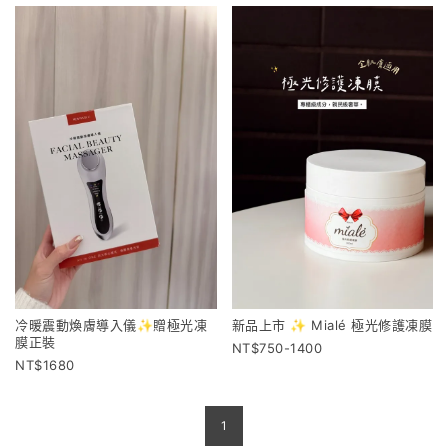
冷暖震動煥膚導入儀✨贈極光凍
新品上市 ✨ Mialé 極光修護凍膜
膜正裝
750-1400
1680
1