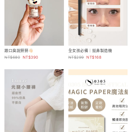
跟口臭說掰掰👋🏻
全女孩必備｜挺鼻製造機
680
390
299
168