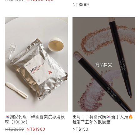
599
商品售完
🇰🇷獨家代理｜韓國醫美院專用軟
出清！！韓國代購🇰🇷新手大推🔥
膜（1000g)
我愛了五年的臥蠶筆
2359
1980
150