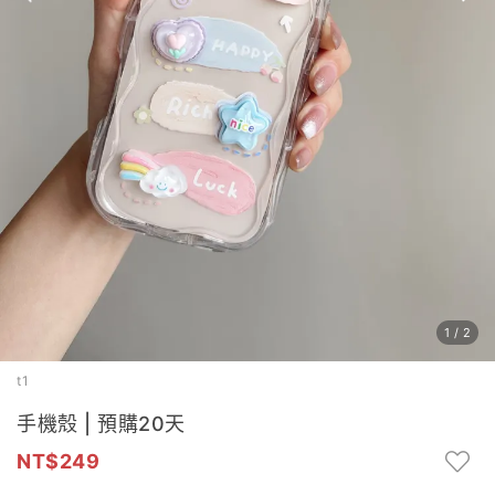
1
/
2
t1
手機殼 | 預購20天
249